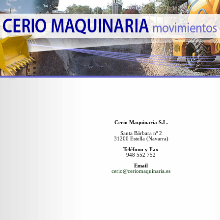
Cerio Maquinaria S.L.
Santa Bárbara nº 2
31200 Estella (Navarra)
Teléfono y Fax
948 552 752
Email
cerio@ceriomaquinaria.es